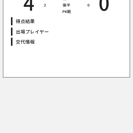
4
0
2
後半
0
PK戦
得点結果
出場プレイヤー
交代情報