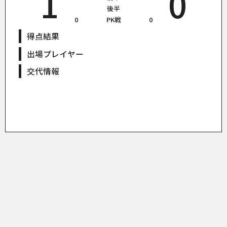
1
0
後半
0
PK戦
0
得点結果
出場プレイヤー
交代情報