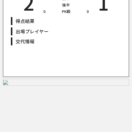
2
1
後半
0
PK戦
0
得点結果
出場プレイヤー
交代情報