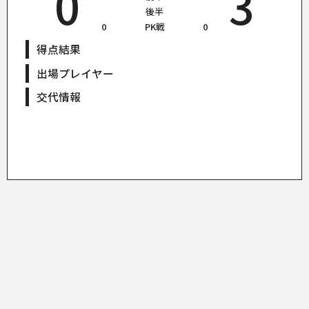
0
3
後半
0
PK戦
0
得点結果
出場プレイヤー
交代情報