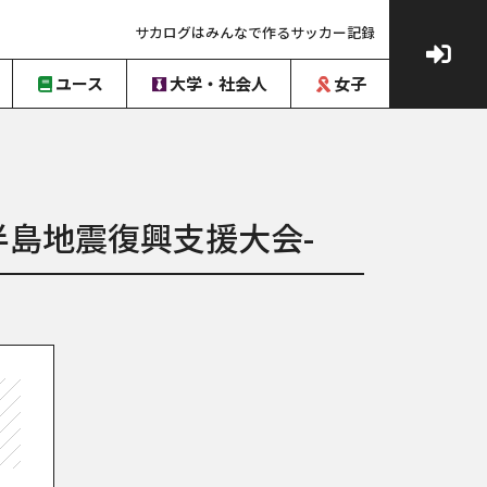
サカログはみんなで作るサッカー記録
ユース
大学・社会人
女子
能登半島地震復興⽀援⼤会-